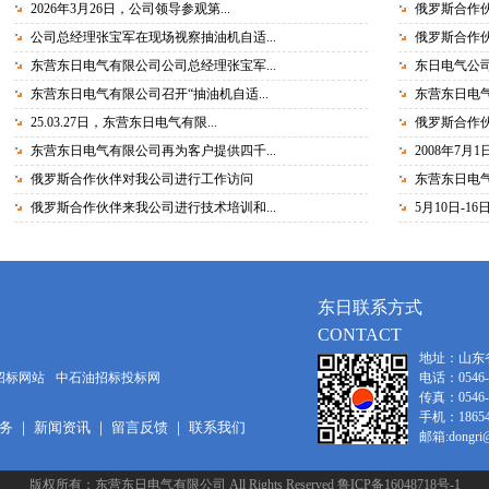
2026年3月26日，公司领导参观第...
俄罗斯合作
公司总经理张宝军在现场视察抽油机自适...
俄罗斯合作伙
东营东日电气有限公司公司总经理张宝军...
东日电气公
东营东日电气有限公司召开“抽油机自适...
东营东日电气
25.03.27日，东营东日电气有限...
俄罗斯合作
东营东日电气有限公司再为客户提供四千...
2008年7月
俄罗斯合作伙伴对我公司进行工作访问
东营东日电气
俄罗斯合作伙伴来我公司进行技术培训和...
5月10日-1
东日联系方式
CONTACT
地址：山东
招标网站
中石油招标投标网
电话：0546-8
传真：0546-8
手机：186546
务
｜
新闻资讯
｜
留言反馈
｜
联系我们
邮箱:dongri@o
版权所有：东营东日电气有限公司 All Rights Reserved 鲁ICP备16048718号-1