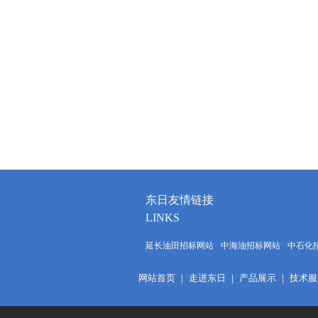
东日友情链接
LINKS
延长油田招标网站
中海油招标网站
中石化
网站首页
｜
走进东日
｜
产品展示
｜
技术服