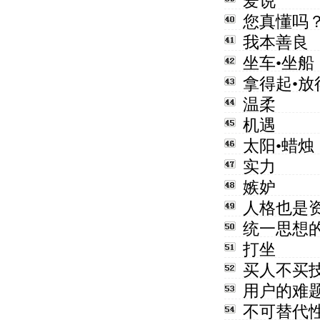
爱说
您真懂吗
我本善良
坐车•坐船
拿得起•放
温柔
机遇
太阳•蜡烛
实力
嫉妒
人格也是
统一思想
打坐
买人不买
用户的难
不可替代